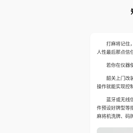
打麻将记住
人性最后那点信
若你在仪器使
韶关上门改
操作就能实现控
蓝牙或无线
件预设好牌型等
麻将机洗牌、码