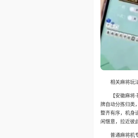
相关麻将玩法
【安徽麻将
牌自动分拣归类
整齐有序，机身
闲惬意，拉近彼
普通麻将机