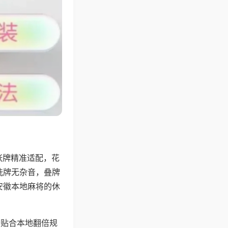
张牌精准适配，花
洗牌无杂音，叠牌
安徽本地麻将的休
分贴合本地翻倍规