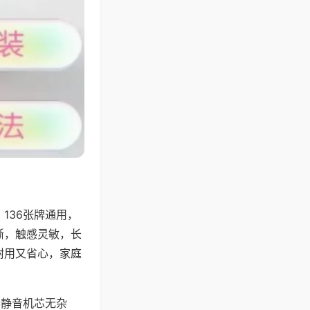
136张牌通用，
晰，触感灵敏，长
耐用又省心，家庭
器静音机芯无杂