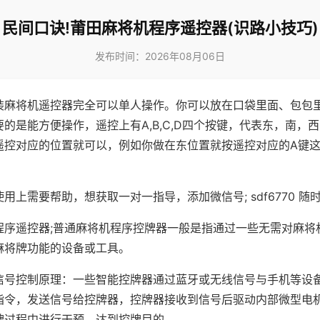
民间口诀!莆田麻将机程序遥控器(识路小技巧)
发布时间：2026年08月06日
装麻将机遥控器完全可以单人操作。你可以放在口袋里面、包包
的是能方便操作，遥控上有A,B,C,D四个按键，代表东，南，
遥控对应的位置就可以，例如你做在东位置就按遥控对应的A键
。
用上需要帮助，想获取一对一指导，添加微信号; sdf6770 随时
程序遥控器;普通麻将机程序控牌器一般是指通过一些无需对麻将
麻将牌功能的设备或工具。
信号控制原理：一些智能控牌器通过蓝牙或无线信号与手机等设
指令，发送信号给控牌器，控牌器接收到信号后驱动内部微型电
牌过程中进行干预，达到控牌目的。