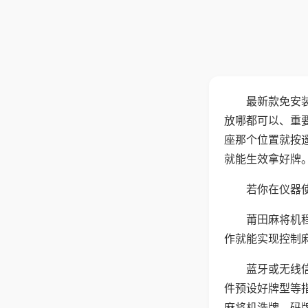
最新款免安
放哪都可以、重要
座那个位置就按
就能生效拿好牌
若你在仪器使
莆田麻将机
作就能实现控制
蓝牙或无线
件预设好牌型等
麻将机洗牌、码