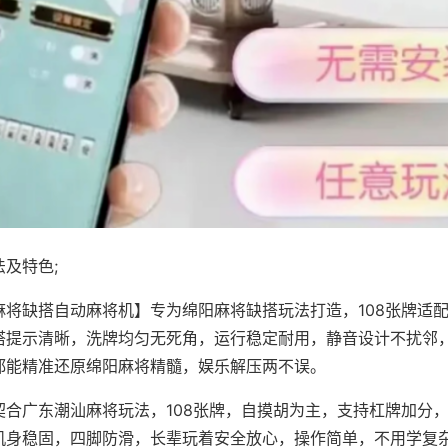
及特色;
麻将缺搭自动麻将机】专为绵阳麻将缺搭玩法打造，108张牌适
搭提示清晰，洗牌均匀无死角，运行稳定耐用，静音设计不扰邻
都能精准还原绵阳麻将精髓，娱乐解压两不误。
契合广东潮汕麻将玩法，108张牌，自摸胡为主，支持杠牌加分
机身稳固，四脚防滑，长辈玩着安全放心，操作简单，不用学复