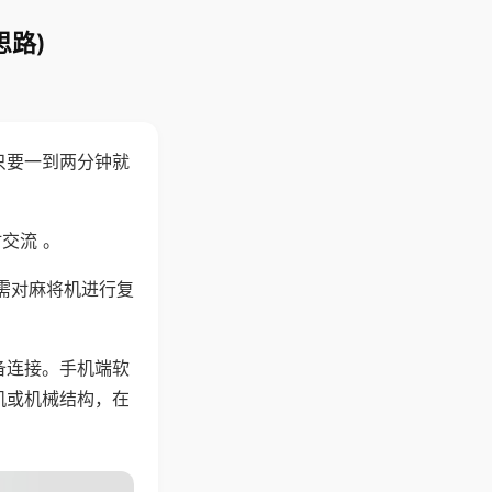
思路)
只要一到两分钟就
。
交流 。
需对麻将机进行复
备连接。手机端软
机或机械结构，在