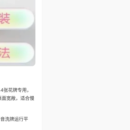
44张花牌专用，
桌面宽敞，适合慢
静音洗牌运行平