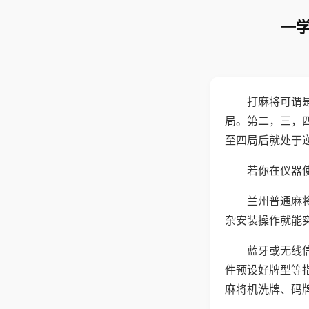
一学
打麻将可谓
局。第二，三，
至四局后就处于
若你在仪器使
兰州普通麻
杂安装操作就能
蓝牙或无线
件预设好牌型等
麻将机洗牌、码