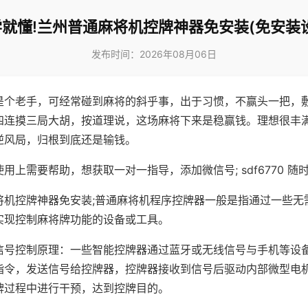
就懂!兰州普通麻将机控牌神器免安装(免安装
发布时间：2026年08月06日
是个老手，可经常碰到麻将的斜乎事，出于习惯，不赢头一把，
四连摸三局大胡，按道理说，这场麻将下来是稳赢钱。理想很丰
逆风局，归根到底还是输钱。
用上需要帮助，想获取一对一指导，添加微信号; sdf6770 随时
将机控牌神器免安装;普通麻将机程序控牌器一般是指通过一些无
实现控制麻将牌功能的设备或工具。
信号控制原理：一些智能控牌器通过蓝牙或无线信号与手机等设
指令，发送信号给控牌器，控牌器接收到信号后驱动内部微型电
牌过程中进行干预，达到控牌目的。