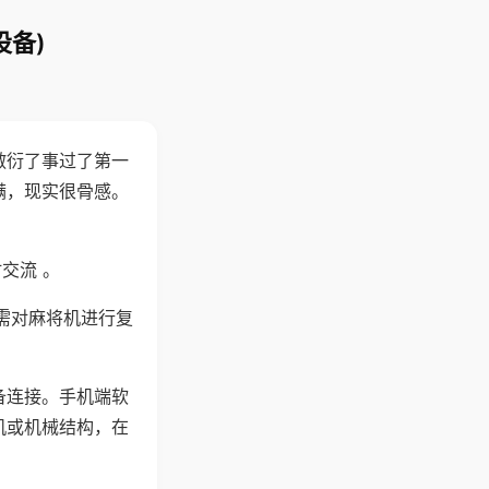
设备)
敷衍了事过了第一
满，现实很骨感。
交流 。
需对麻将机进行复
备连接。手机端软
机或机械结构，在