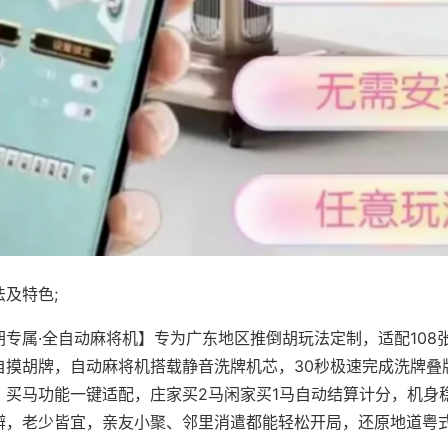
及特色;
胡专属·全自动麻将机】专为广东地区推倒胡玩法定制，适配108
自摸胡牌，自动麻将机搭载静音洗牌机芯，30秒极速完成洗牌叠
、买马功能一键适配，庄家买2马闲家买1马自动结算计分，机身
辨，老少皆宜，亲友小聚、邻里消遣都能轻松开局，还原地道粤