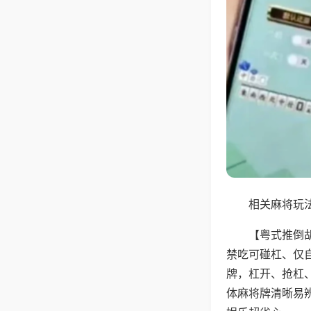
相关麻将玩法
【粤式推倒
禁吃可碰杠、仅
牌，杠开、抢杠
体麻将牌清晰易