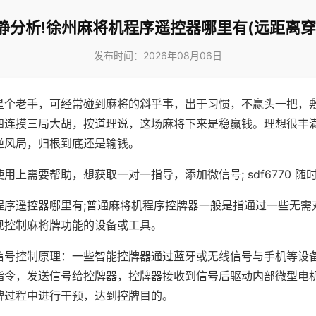
静分析!徐州麻将机程序遥控器哪里有(远距离穿
发布时间：2026年08月06日
是个老手，可经常碰到麻将的斜乎事，出于习惯，不赢头一把，
四连摸三局大胡，按道理说，这场麻将下来是稳赢钱。理想很丰
逆风局，归根到底还是输钱。
用上需要帮助，想获取一对一指导，添加微信号; sdf6770 随时
程序遥控器哪里有;普通麻将机程序控牌器一般是指通过一些无需
现控制麻将牌功能的设备或工具。
信号控制原理：一些智能控牌器通过蓝牙或无线信号与手机等设
指令，发送信号给控牌器，控牌器接收到信号后驱动内部微型电
牌过程中进行干预，达到控牌目的。