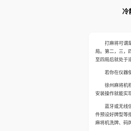
冷
打麻将可谓
局。第二，三，
至四局后就处于
若你在仪器使
徐州麻将机
安装操作就能实
蓝牙或无线
件预设好牌型等
麻将机洗牌、码