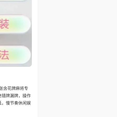
4张含花牌麻将专
绝错牌漏牌，操作
低，慢节奏休闲娱