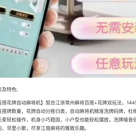
及特色;
百搭花牌自动麻将机】契合江浙常州麻将百搭+花牌双玩法，14
百搭牌数量，花牌自动分拣归类，自动麻将机精准洗牌码牌，杜
长辈轻松操作，机身小巧稳固，小户型也能轻松摆放，洗牌噪音
酌、邻里小聚，尽享江南麻将的雅致乐趣。