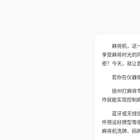
麻将机，这
享受麻将时光的
密？今天，就让
若你在仪器使
徐州打麻将
作就能实现控制
蓝牙或无线
件预设好牌型等
麻将机洗牌、码