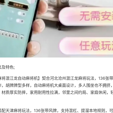
及特色;
麻将混江龙自动麻将机】契合河北沧州混江龙麻将玩法，136张
作，胡牌牌型多样，自动麻将机大桌面设计，多人围坐也不拥挤
，材质厚实防摔，家用耐用性拉满，邻里之间约局、家庭休闲，
适配天津麻将玩法，136张带风牌，支持混杠、提溜本地规则，