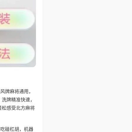
带风牌麻将通用，
，洗牌精准快速，
轻松感受北方麻将
可吃碰杠胡，机器