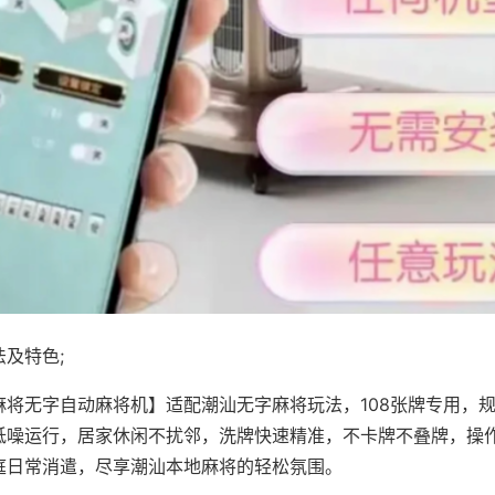
及特色;
麻将无字自动麻将机】适配潮汕无字麻将玩法，108张牌专用，
低噪运行，居家休闲不扰邻，洗牌快速精准，不卡牌不叠牌，操
庭日常消遣，尽享潮汕本地麻将的轻松氛围。