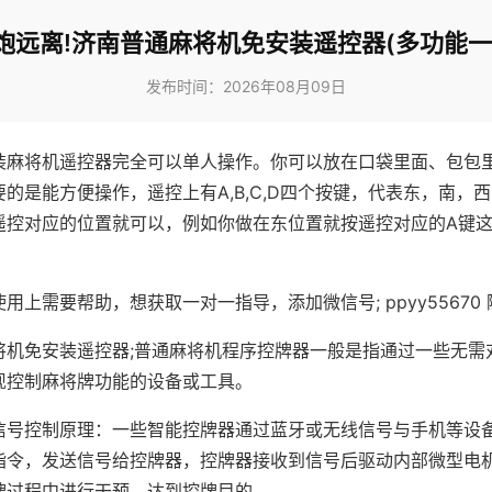
炮远离!济南普通麻将机免安装遥控器(多功能一
发布时间：2026年08月09日
装麻将机遥控器完全可以单人操作。你可以放在口袋里面、包包
的是能方便操作，遥控上有A,B,C,D四个按键，代表东，南，
遥控对应的位置就可以，例如你做在东位置就按遥控对应的A键
。
用上需要帮助，想获取一对一指导，添加微信号; ppyy55670 
将机免安装遥控器;普通麻将机程序控牌器一般是指通过一些无需
现控制麻将牌功能的设备或工具。
信号控制原理：一些智能控牌器通过蓝牙或无线信号与手机等设
指令，发送信号给控牌器，控牌器接收到信号后驱动内部微型电
牌过程中进行干预，达到控牌目的。