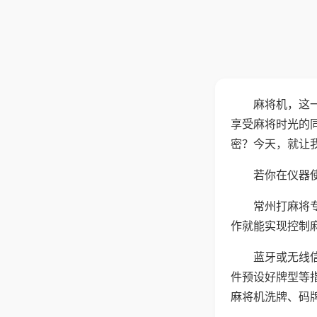
麻将机，这
享受麻将时光的
密？今天，就让
若你在仪器使
常州打麻将
作就能实现控制
蓝牙或无线
件预设好牌型等
麻将机洗牌、码