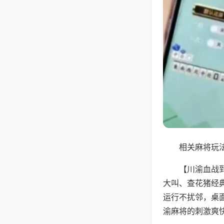
相关麻将玩法
【川渝血战
大叫、查花猪经
运行不扰邻，桌
渝麻将的刺激爽