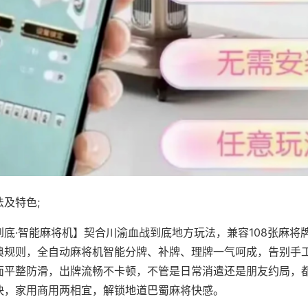
及特色;
到底·智能麻将机】契合川渝血战到底地方玩法，兼容108张麻将
典规则，全自动麻将机智能分牌、补牌、理牌一气呵成，告别手
面平整防滑，出牌流畅不卡顿，不管是日常消遣还是朋友约局，
快，家用商用两相宜，解锁地道巴蜀麻将快感。