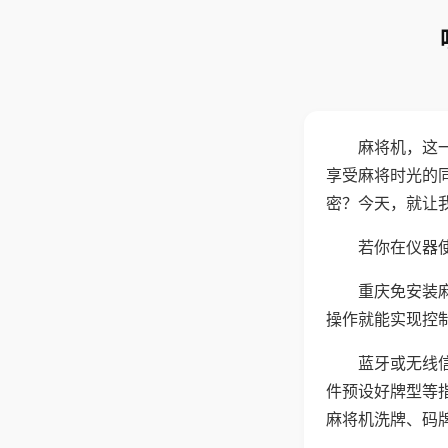
麻将机，这
享受麻将时光的
密？今天，就让
若你在仪器使
重庆免安装
操作就能实现控
蓝牙或无线
件预设好牌型等
麻将机洗牌、码