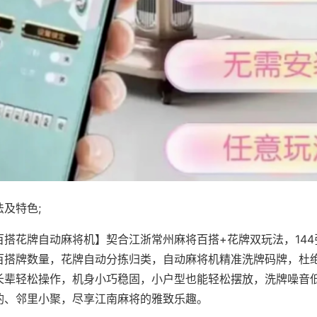
及特色;
百搭花牌自动麻将机】契合江浙常州麻将百搭+花牌双玩法，14
百搭牌数量，花牌自动分拣归类，自动麻将机精准洗牌码牌，杜
长辈轻松操作，机身小巧稳固，小户型也能轻松摆放，洗牌噪音
酌、邻里小聚，尽享江南麻将的雅致乐趣。