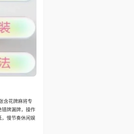
4张含花牌麻将专
绝错牌漏牌，操作
低，慢节奏休闲娱